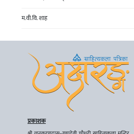
म.वी.वि. शाह
प्रकाशक
श्री लूनकरणदास–गङ्गादेवी चौधरी साहित्यकला मन्दिर