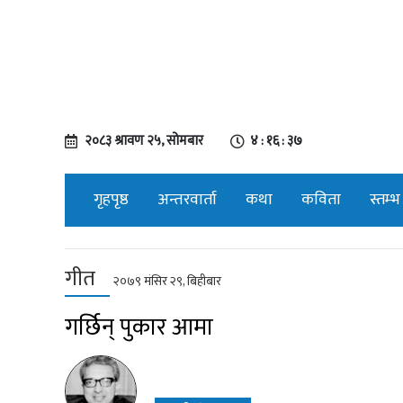
२०८३ श्रावण २५, सोमबार
४ : १६ : ३७
गृहपृष्ठ
अन्तरवार्ता
कथा
कविता
स्तम्भ
गीत
२०७९ मंसिर २९, बिहीबार
गर्छिन् पुकार आमा