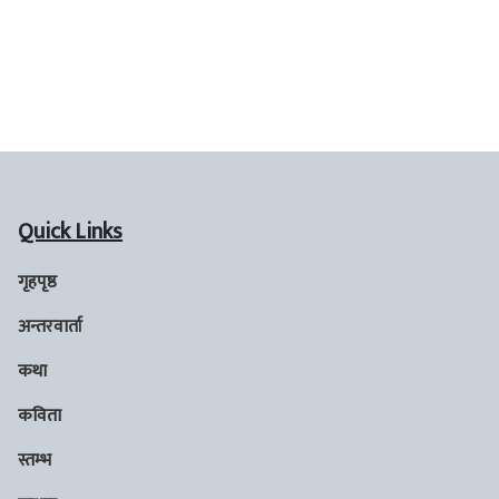
Quick Links
गृहपृष्ठ
अन्तरवार्ता
कथा
कविता
स्तम्भ