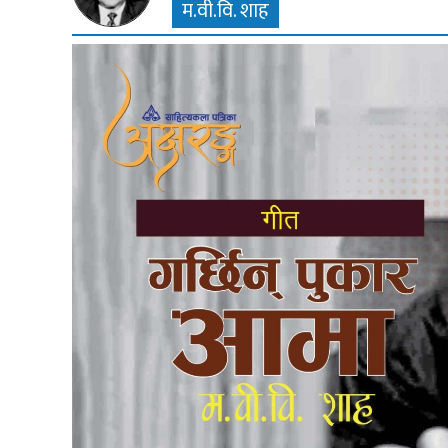
म.वी.वि. शाह