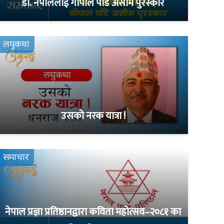
डा. नेपाललाई गोपाल पाँडे असीम पुरस्कार
लघुकथा
उसको नरक यात्रा !
समाचार
नेपाल प्रज्ञा प्रतिष्ठानद्वारा कविता महोत्सव–२०८१ का