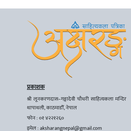
प्रकाशक
श्री लूनकरणदास–गङ्गादेवी चौधरी साहित्यकला मन्दिर
थापाथली, काठमाडौँ, नेपाल
फोन : ०१ ४२२१२६०
इमेल :
aksharangnepal@gmail.com