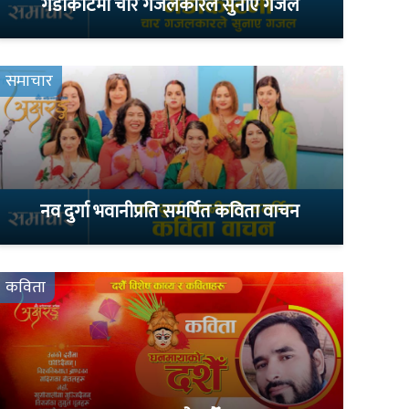
गैँडाकोटमा चार गजलकारले सुनाए गजल
समाचार
नव दुर्गा भवानीप्रति समर्पित कविता वाचन
कविता