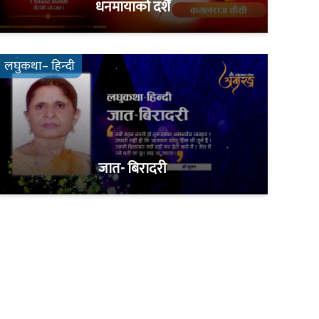
धनमायाको दशैँ
लघुकथा– हिन्दी
जात- बिरादरी