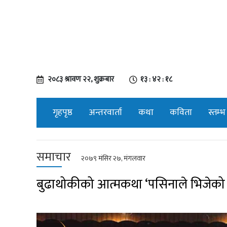
२०८३ श्रावण २२, शुक्रबार
१३ : ४२ : १९
गृहपृष्ठ
अन्तरवार्ता
कथा
कविता
स्तम्भ
समाचार
२०७९ मंसिर २७, मंगलवार
बुढाथोकीको आत्मकथा ‘पसिनाले भिजेको ज