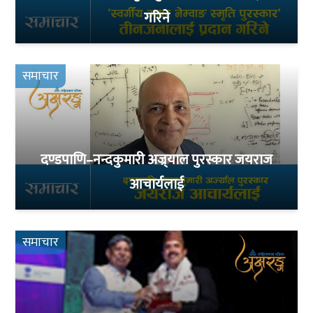
गरिने
समाचार
दण्डपाणि–नन्दकुमारी अज्र्याल पुरस्कार जयराज
आचार्यलाई
समाचार