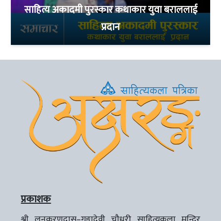
साहित्य अकादमी पुरस्कार कथाकार युवा बराललाई
प्रदान
प्रकाशक
श्री लूनकरणदास–गङ्गादेवी चौधरी साहित्यकला मन्दिर