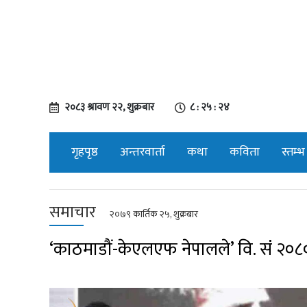
२०८३ श्रावण २२, शुक्रबार
८ : २५ : २५
गृहपृष्ठ
अन्तरवार्ता
कथा
कविता
स्तम्भ
समाचार
२०७९ कार्तिक २५, शुक्रबार
‘काठमाडौं-केएलएफ नेपालले’ वि. संं २०८०