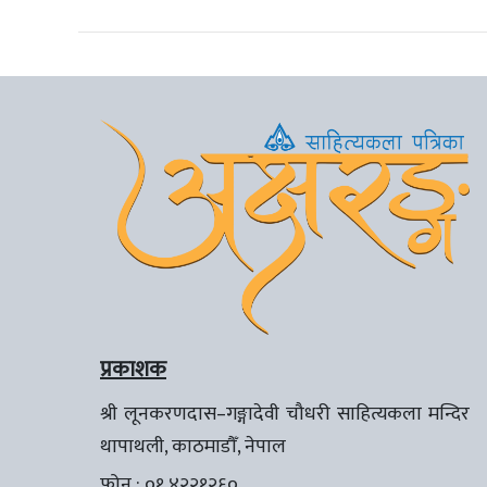
प्रकाशक
श्री लूनकरणदास–गङ्गादेवी चौधरी साहित्यकला मन्दिर
थापाथली, काठमाडौँ, नेपाल
फोन : ०१ ४२२१२६०