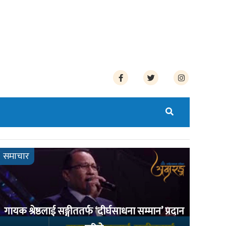
समाचार
गायक श्रेष्ठलाई सङ्गीततर्फ ‘दीर्घसाधना सम्मान’ प्रदान