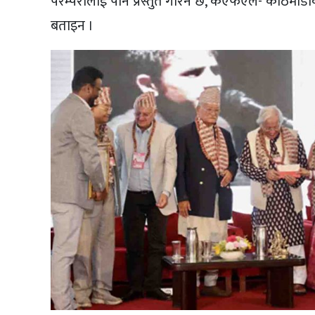
परम्परालाई पनि प्रस्तुत गरिने छ, केएफएल- काठमाडौ
बताइन ।