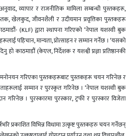
नुवाद, व्यापार र राजनीतिक मामिला सम्बन्धी पुस्तकहरू,
तक, खेलकुद, जीवनशैली र उदीयमान प्रवृत्तिका पुस्तकहरू
ाठमाडौं- (KLF) द्वारा स्थापना गरिएको ‘नेपाल यशस्वी बुक
ाहरूलाई पहिचान, मान्यता, प्रोत्साहन र सम्मान गर्नेछ । ‘यसको
नु हो काठमाडौं (केएल, निर्देशक र यशश्वी प्रज्ञा प्रतिष्ठानकी
र मनोनयन गरिएका पुस्तकहरूबाट पुस्तकहरू चयन गरिनेछ र
जेताहरूलाई सम्मान र पुरस्कृत गरिनेछ । ‘नेपाल यशस्वी बुक
 गरिनेछ । पुरस्कारमा पुरस्कार, ट्रफी र पुरस्कार विजेता
रि प्रकाशित विभिन्न विधामा उत्कृष्ट पुस्तकहरु चयन गर्नेछन्
ेत्रमा लेखनको उत्कृष्टतालाई योगदान पुर्याउनु तथा थप विचारशील,