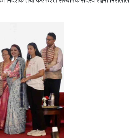
ंकी निर्देशक तथा केएफएल संस्थापक सदस्य रञ्जना निरौलाले