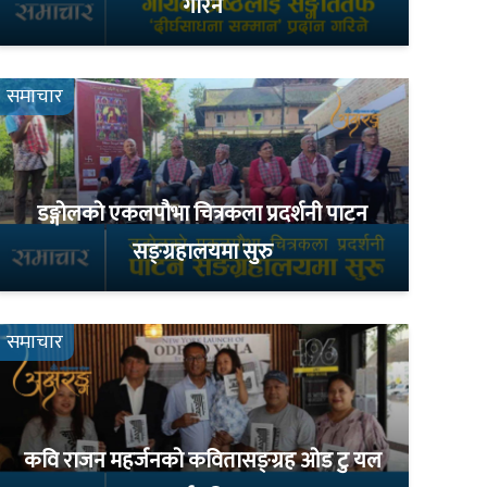
गरिने
समाचार
डङ्गोलको एकलपौभा चित्रकला प्रदर्शनी पाटन
सङ्ग्रहालयमा सुरु
समाचार
कवि राजन महर्जनको कवितासङ्ग्रह ओड टु यल