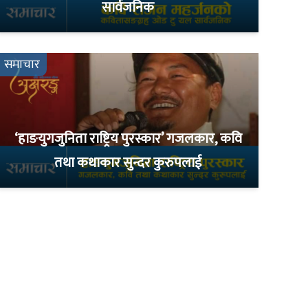
सार्वजनिक
समाचार
‘हाङयुगजुनिता राष्ट्रिय पुरस्कार’ गजलकार, कवि
तथा कथाकार सुन्दर कुरुपलाई