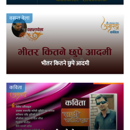
वसन्त वेला
भीतर कितने छुपे आदमी
कविता