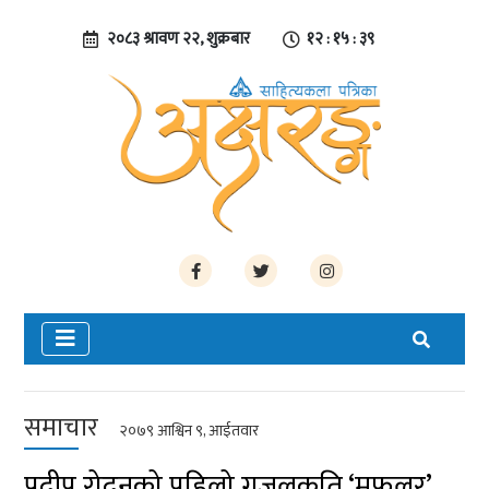
२०८३ श्रावण २२, शुक्रबार
१२ : १५ : ४०
समाचार
२०७९ आश्विन ९, आईतवार
प्रदीप रोदनको पहिलो गजलकृति ‘मफलर’