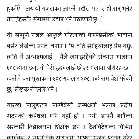
हुर्काएँ । अब यी गजलका आफ्नै पखेटा पलाए होलान् भनेर
तपाईंहरूकै संसारमा उडान भर्न पठाएको छु ।’
यी सम्पूर्ण गजल आफूले गोरखाको पाण्डेबेसीको माटोमा
बसेर लेखेको उनले जनाए । ‘म जति साहित्यलाई प्रेम गर्छु,
त्यति नै अध्यात्मलाई । मैले लगाइरहेको संन्यास मालामा
१०८ दाना छन्, जो मेरो हृदयलाई छोएर गलामा बसिरहन्छ ।
त्यसैले यस पुस्तकमा १०८ गजल र १०८ फर्द समावेश गरेको
छु,’ लेखक रोदनले भने ।
गोरखा पालुङटार पाण्डेबेसी जन्मथलो भएका प्रदीप
रोदनको कर्मथलो पनि यहीँ हो । उनी आफ्नै गाउँको
सरकारी विद्यालयमा शिक्षक छन् । देशविदेशका विभिन्न
कार्यक्रम र सामाजिक सञ्जालमा आफ्ना गजल प्रस्तुत गरेर