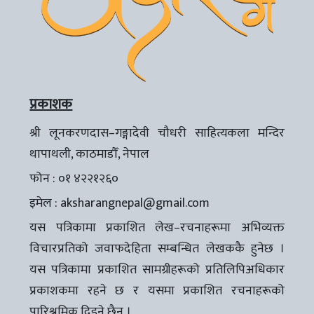
प्रकाशक
श्री लूनकरणदास–गङ्गादेवी चौधरी साहित्यकला मन्दिर
थापाथली, काठमाडौँ, नेपाल
फोन : ०१ ४२२१२६०
इमेल :
aksharangnepal@gmail.com
यस पत्रिकामा प्रकाशित लेख–रचनाहरूमा अभिव्यक्त
विचारप्रतिको जवाफदेहिता सम्बन्धित लेखककै हुनेछ ।
यस पत्रिकामा प्रकाशित सामग्रीहरूको प्रतिलिपिअधिकार
प्रकाशकमा रहने छ र यसमा प्रकाशित रचनाहरूको
पारिश्रमिक दिइने छैन ।