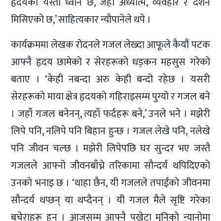
हृदयको यस्तो ध्वनि छ, जहाँ अध्यात्म, व्यवहार र दर्शन
मिसिएको छ,’ साहित्यकार न्यौपानेले थपे ।
कार्यक्रममा लेखक रोदनले गजल लेख्दा आफूले कैयौं पटक
आफ्नै हृदय छामेको र सेरहरूको धड्कन महसुस गरेको
बताए । ‘केही नबन्दा अरु केही बन्दो रहेछ । यसरी
सेरहरूको माया क्षेत्र हृदयको गहिराइसम्म पुग्यो र गजल बने
। जहाँ गजल बनेनन्, त्यहाँ फर्दहरू बने,’ उनले भने । मझेरी
लिपे पनि, नलिपे पनि बिहान हुन्छ । गजल लेखे पनि, नलेखे
पनि जीवन चल्छ । मझेरी लिपेपछि घर सुन्दर भए जस्तै
गजलले आफ्नो जीवनबाँच्ने तरिकामा सौन्दर्य थपिदिएको
उनको भनाइ छ । ‘थाहा छैन, यी गजलले तपाईंको जीवनमा
सौन्दर्य थप्छन् या थप्दैनन् । यी गजल मैले सृष्टि गरेका
बचेराहरू हुन् । आजसम्म आफ्नै पखेटा मुनिको न्यानोमा