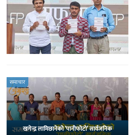
समाचार
खगेन्द्र लामिछानेको ’पानीफोटो’ सार्वजनिक