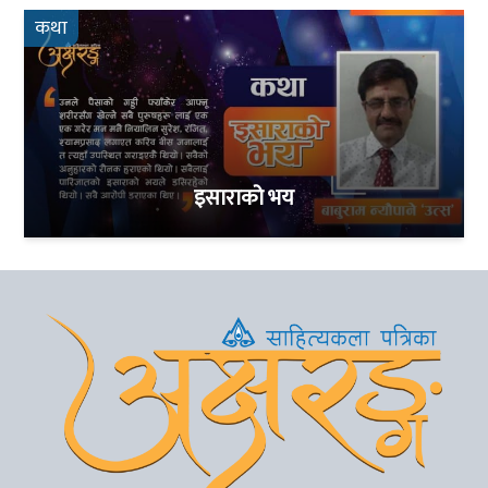
कथा
इसाराको भय