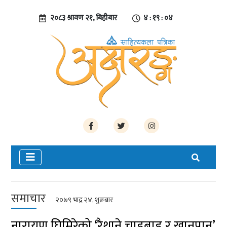
२०८३ श्रावण २१, बिहीबार
४ : १९ : ०५
समाचार
२०७९ भाद्र २४, शुक्रबार
नारायण घिमिरेको ‘रैथाने चाडबाड र खानपान’