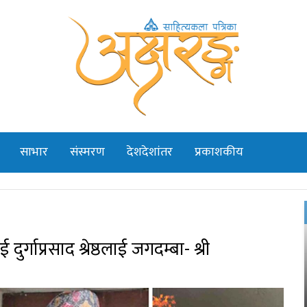
साभार
संस्मरण
देशदेशांतर
प्रकाशकीय
र्गाप्रसाद श्रेष्ठलाई जगदम्बा- श्री