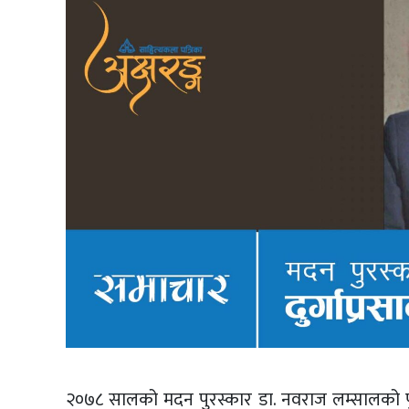
२०७८ सालको मदन पुरस्कार डा. नवराज लम्सालको पु