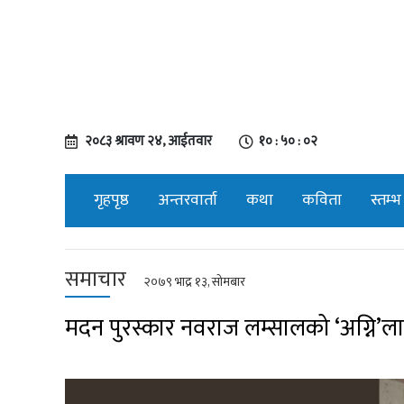
२०८३ श्रावण २४, आईतवार
१० : ५० : ०३
गृहपृष्ठ
अन्तरवार्ता
कथा
कविता
स्तम्भ
समाचार
२०७९ भाद्र १३, सोमबार
मदन पुरस्कार नवराज लम्सालको ‘अग्नि’लाई दु