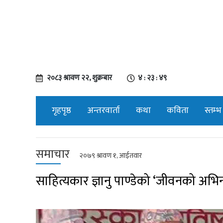
२०८३ श्रावण २२, शुक्रबार
४ : २३ : ५०
गृहपृष्ठ
अन्तरवार्ता
कथा
कविता
स्तम्भ
समाचार
२०७९ श्रावण १, आईतवार
साहित्यकार ज्ञानु पाण्डेको ‘जीवनको अभि