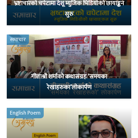
भ्रष्टाचारको चपेटामा देशू म्युजिक भिडियोको छायाङ्कन
सुरु
समाचार
गीताश्री शर्माको कथासंग्रह ‘समयका
रेखाहरुका’लोकार्पण
English Poem