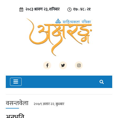
२०८३ श्रावण २३, शनिबार
१७ : ४८ : २१
वसन्तवेला
२०७९ असार २२, बुधबार
अनुभूति