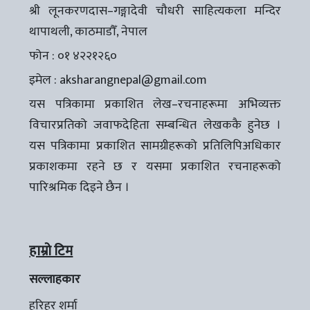
श्री लूनकरणदास–गङ्गादेवी चौधरी साहित्यकला मन्दिर
थापाथली, काठमाडौँ, नेपाल
फोन : ०१ ४२२१२६०
इमेल :
aksharangnepal@gmail.com
यस पत्रिकामा प्रकाशित लेख–रचनाहरूमा अभिव्यक्त
विचारप्रतिको जवाफदेहिता सम्बन्धित लेखककै हुनेछ ।
यस पत्रिकामा प्रकाशित सामग्रीहरूको प्रतिलिपिअधिकार
प्रकाशकमा रहने छ र यसमा प्रकाशित रचनाहरूको
पारिश्रमिक दिइने छैन ।
हाम्रो टिम
सल्लाहकार
हरिहर शर्मा