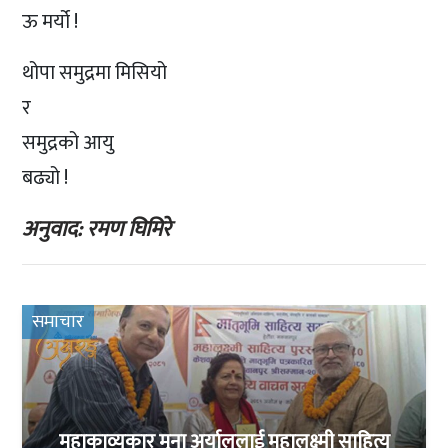
ऊ मर्यो !
थोपा समुद्रमा मिसियो
र
समुद्रको आयु
बढ्यो !
अनुवाद: रमण घिमिरे
समाचार
महाकाव्यकार मुना अर्याललाई महालक्ष्मी साहित्य