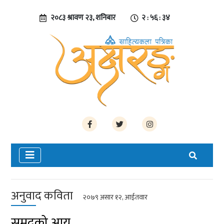
२०८३ श्रावण २३, शनिबार
२ : ५६ : ३५
अनुवाद कविता
२०७९ असार १२, आईतवार
समुद्रको आयु