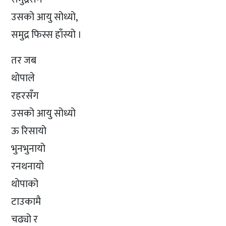
उसको आयु सोध्यो,
समुद्र फिस्स हाँस्यो ।
तर जब
थोपाले
रहरसँग
उसको आयु सोध्यो
ऊ रिसायो
भुनभुनायो
रनथनायो
थोपाको
टाउकामै
चढ्यो र