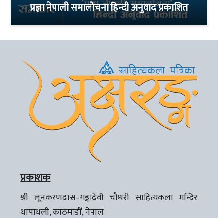
प्रज्ञा नेपाली समालोचना हिन्दी अनुवाद प्रकाशित
प्रकाशक
श्री लूनकरणदास–गङ्गादेवी चौधरी साहित्यकला मन्दिर
थापाथली, काठमाडौँ, नेपाल