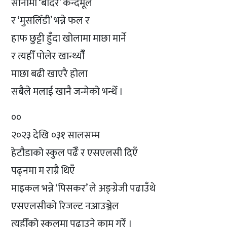
सानोमा ‘बाँदरे’ कन्दमूल
र ‘मुसलिँडी’ भन्ने फल र
हाफ छुट्टी हुँदा खोलामा माछा मार्ने
र त्यहीँ पोलेर खान्थ्यौंँ
माछा बढी खाएरै होला
सबैले मलाई खानै जन्मेको भन्थेँ ।
००
२०२३ देखि ०३१ सालसम्म
हेटौडाको स्कुल पढेंँ र एसएलसी दिएँ
पढ्नमा म राम्रै थिएँ
माइकल भन्ने ‘पिसकर’ ले अङ्ग्रेजी पढाउँथे
एसएलसीको रिजल्ट नआउञ्जेल
त्यहीँको स्कुलमा पढाउने काम गरेँ ।