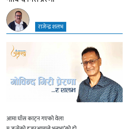
राजेन्द्र शलभ
आमा घाँस काट्न गएको वेला
म जन्मेको हजुरआमाले भन्नुभा’को हो