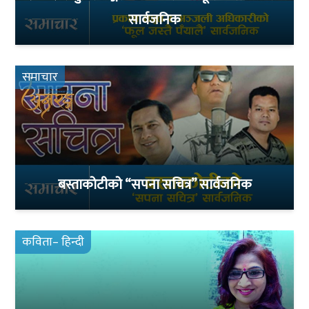
सार्वजनिक
समाचार
बस्ताकोटीको “सपना सचित्र” सार्वजनिक
कविता– हिन्दी