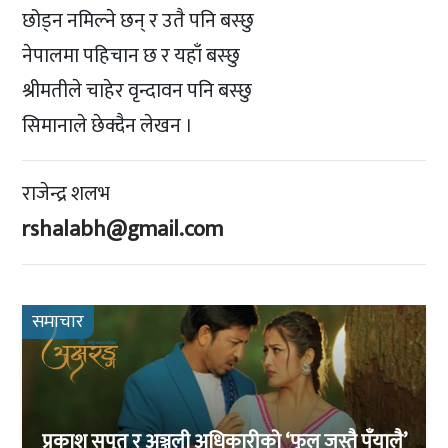
छोड्न नमिल्ने छन् र उतै पनि बस्छु
नेपालमा पहिचान छ र यहाँ बस्छु
श्रीमतीले चाहेर वृन्दावन पनि बस्छु
सिमानाले छेक्दैन लेखन ।
राजेन्द्र शलभ
rshalabh@gmail.com
समाचार
प्रकाश सपुत र अञ्जली अधिकारीको ‘फूल जस्तै पँयालै’