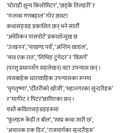
‘घोराही शून्य किलोमिटर’, ‘छड्के तिलहरी’ र
‘गन्तव्य गणबहाल’ गरेर छवटा
कथासङ्ग्रह प्रकाशित छन् भने सार्तौ
‘अमेरिकन पासपोर्ट’ प्रकाशोन्मुख छ
‘उत्खनन’, ‘पाखण्ड पर्व’, ‘अन्तिम खाडल’,
‘मात्र एक रात’, ‘लिभिङ टुगेदर’ र ‘विसर्ग’
(परशु प्रधानसँग सहलेखन) वटा उपन्यास छन् ।
त्यसबाहेक धारावाहिक उपन्यासका रूपमा
‘मृगतृष्णा’, ‘दौँतरीको खोजी’, ‘महानगरका सुन्दरीहरू’
र ‘मार्गरेट र पिटर’छापिएका छन् ।
यस्तै कवितासङ्ग्रहहरूमा
‘फूलहरू केही त बोल’, ‘स्वप्न कथा जारी छ’,
‘अचानक एक दिन’, ‘राजमार्गका सुन्दरीहरू’