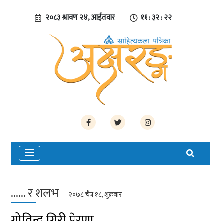
२०८३ श्रावण २४, आईतवार
११ : ३२ : २३
...... र शलभ
२०७८ चैत्र १८, शुक्रबार
गोविन्द गिरी प्रेरणा