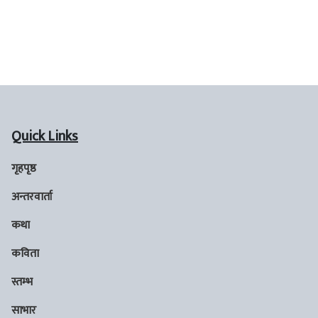
Quick Links
गृहपृष्ठ
अन्तरवार्ता
कथा
कविता
स्तम्भ
साभार