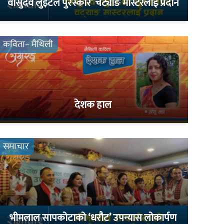
वासुदेव लुइँटेल पुरस्कार’ चट्याङ मास्टरलाई प्रदान
कविता– मैथिली
देशक हाल
समाचार
भीमलाल सापकोटाको ‘धरौट’ उपन्यास लोकार्पण