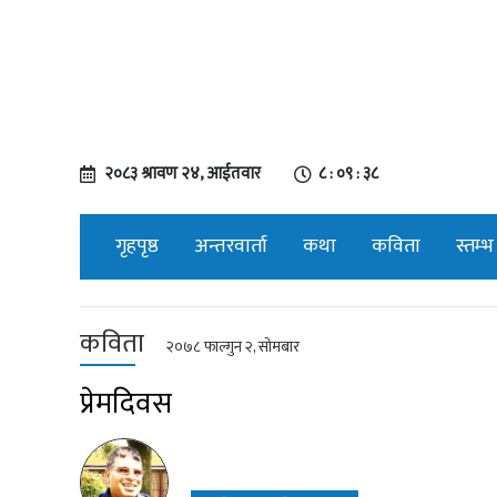
२०८३ श्रावण २४, आईतवार
८ : ०९ : ३९
गृहपृष्ठ
अन्तरवार्ता
कथा
कविता
स्तम्भ
कविता
२०७८ फाल्गुन २, सोमबार
प्रेमदिवस