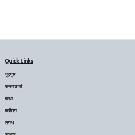
Quick Links
गृहपृष्ठ
अन्तरवार्ता
कथा
कविता
स्तम्भ