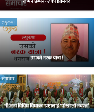
लप्पन छप्पन- २ को प्रिमियर
लघुकथा
उसको नरक यात्रा !
समाचार
नौ जना विविध विधाका स्रष्टालाई ‘पोखरेली नवरत्न’