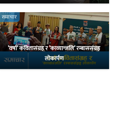
समाचार
’वर्षा’ कवितासंग्रह र ’काव्यान्जलि’ रम्बाससंग्रह
लोकार्पण