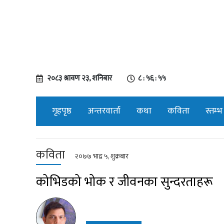
२०८३ श्रावण २३, शनिबार
८ : ५६ : ५६
गृहपृष्ठ
अन्तरवार्ता
कथा
कविता
स्तम्भ
कविता
२०७७ भाद्र ५, शुक्रबार
कोभिडको भोक र जीवनका सुन्दरताहरू