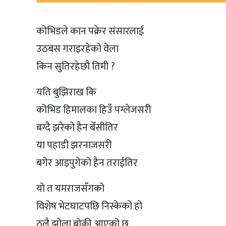
कोभिडले कान पक्रेर संसारलाई
उठबस गराइरहेको वेला
किन सुतिरहेछौ तिमी ?
यति बुझिराख कि
कोभिड हिमालका हिउँ पग्लेजसरी
बग्दै झरेको हैन बेँसीतिर
या पहाडी झरनाजसरी
बगेर आइपुगेको हैन तराईतिर
यो त यमराजसँगको
विशेष भेटघाटपछि निस्केको हो
ठूलै झोला बोकी आएको छ,