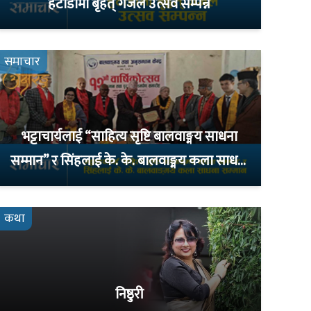
हेटौँडामा बृहत् गजल उत्सव सम्पन्न
समाचार
भट्टाचार्यलाई “साहित्य सृष्टि बालवाङ्मय साधना
सम्मान” र सिंहलाई के. के. बालवाङ्मय कला साधना
सम्मान
कथा
निष्ठुरी