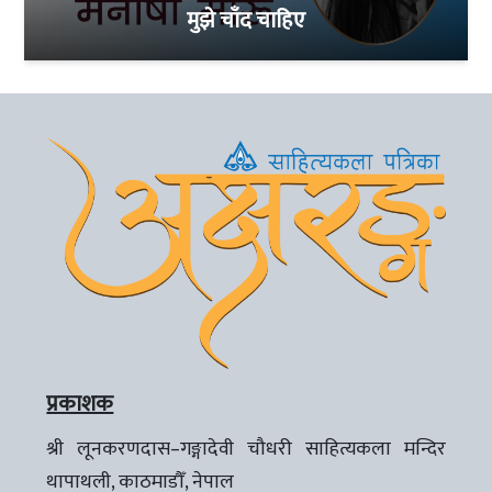
मुझे चाँद चाहिए
प्रकाशक
श्री लूनकरणदास–गङ्गादेवी चौधरी साहित्यकला मन्दिर
थापाथली, काठमाडौँ, नेपाल