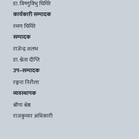
डा. विष्णुविभु घिमिरे
कार्यकारी सम्पादक
रमण घिमिरे
सम्पादक
राजेन्द्र शलभ
डा. श्वेता दीप्ति
उप–सम्पादक
रञ्जना निरौला
व्यवस्थापक
श्रीपा श्रेष्ठ
राजकुमार अधिकारी