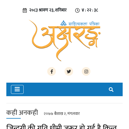
२०८३ श्रावण २३, शनिबार
४ : २२ : ३९
कही अनकही
२०७७ बैशाख २, मंगलवार
जिन्दगी की गति धीमी जरूर हो गई है किन्तु