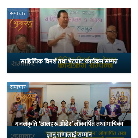
समाचार
साहित्यिक विमर्श तथा भेटघाट कार्यक्रम सम्पन्न
समाचार
गजलकृति ‘छालहरू ओढेर’ लोकार्पित तथा गायिका
ज्ञानु राणालाई सम्मान