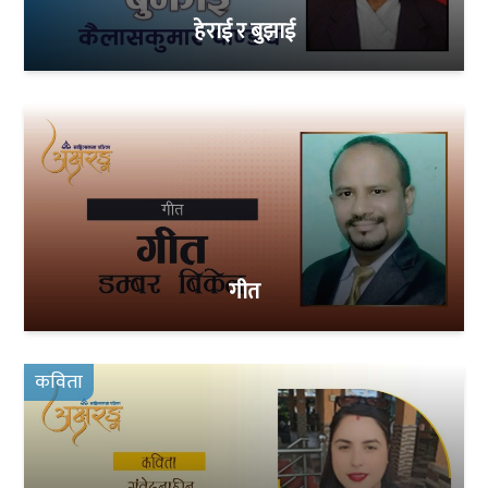
हेराई र बुझाई
गीत
कविता