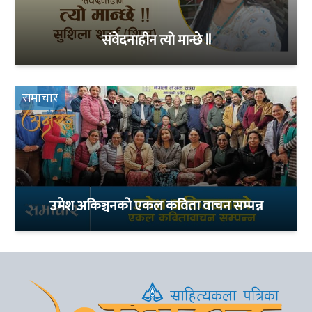
संवेदनाहीन त्यो मान्छे !!
समाचार
उमेश अकिञ्चनको एकल कविता वाचन सम्पन्न