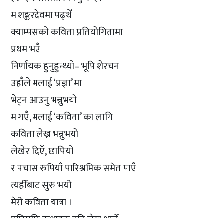
म शङ्करदेवमा पढ्थेँ
क्याम्पसको कविता प्रतियोगितामा
प्रथम भएँ
निर्णायक हुनुहुन्थ्यो– भूपि शेरचन
उहाँले मलाई ‘प्रज्ञा’ मा
भेट्न आउनु भन्नुभयो
म गएँ, मलाई ‘कविता’ का लागि
कविता लेख्न भन्नुभयो
लेखेर दिएँ, छापियो
र पचास रुपियाँ पारिश्रमिक समेत पाएँ
त्यहीँबाट सुरु भयो
मेरो कविता यात्रा ।