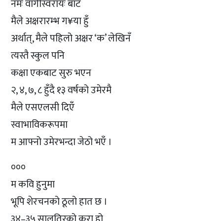
नमः वागीस्वरायः बाट
मैले अक्षरारम्भ ग¥या हुँ
अर्थात्, मैले पहिलो अक्षर ‘क’ लेखिनँ
त्यस्तै स्कुल पनि
कक्षा एकबाट सुरु भएन
२, ४, ७, ८ हुँदै १३ वर्षको उमेरमै
मैले एसएलसी दिएँ
स्वाभाविकरूपमा
म आफ्नो उमेरभन्दा जेठो भएँ ।
०००
म कवि हुनुमा
भूपि शेरचनको ठूलो हात छ ।
३४–३५ सालतिरको कुरा हो