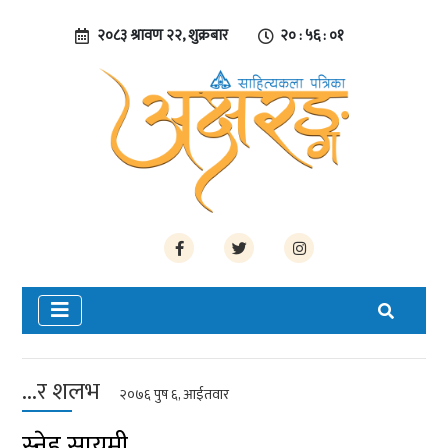
२०८३ श्रावण २२, शुक्रबार
२० : ५६ : ०२
...र शलभ
२०७६ पुष ६, आईतवार
स्नेह सायमी