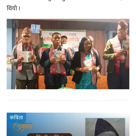
थियो ।
कविता