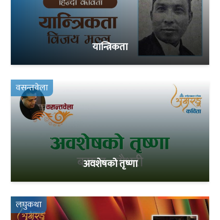
यान्त्रिकता
वसन्तवेला
अवशेषको तृष्णा
लघुकथा