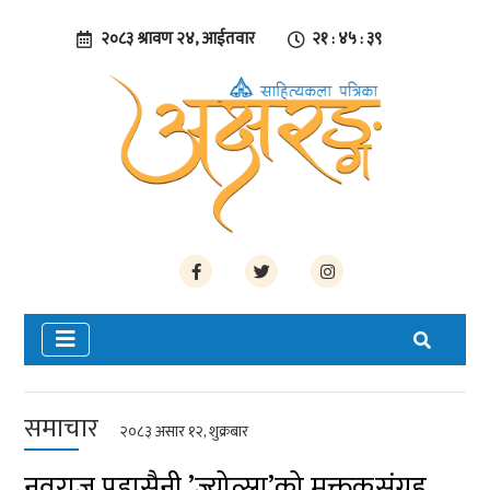
२०८३ श्रावण २४, आईतवार
२१ : ४५ : ४०
समाचार
२०८३ असार १२, शुक्रबार
नवराज पुडासैनी ’ज्योत्स्ना’को मुक्तकसंग्रह