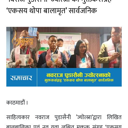
‘एकसय थोपा बालामृत’ सार्वजनिक
काठमाडौं ।
साहित्यकार नवराज पुडासैनी ’ज्योत्स्ना’द्वारा लिखित
बालबालिका एवं नव युवा लक्षित मुक्तक संग्रह ‘एकसय