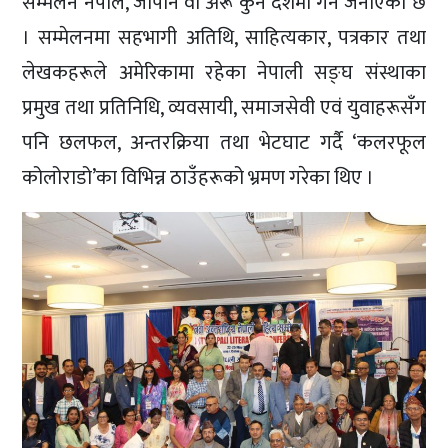
सम्मेलन नेपाल, जापान वा अरू कुनै देशमा गर्ने जनाएको छ
। सम्मेलनमा सहभागी अतिथि, साहित्यकार, पत्रकार तथा
लेखकहरूले अमेरिकामा रहेका नेपाली सङ्घ संस्थाका
प्रमुख तथा प्रतिनिधि, व्यवसायी, समाजसेवी एवं युवाहरूसँग
पनि छलफल, अन्तरक्रिया तथा भेटघाट गर्दै ‘कलरफूल
कोलोराडो’का विभिन्न ठाउँहरूको भ्रमण गरेका थिए ।