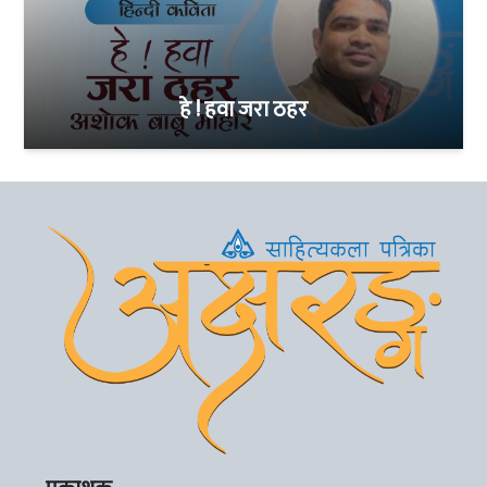
हे ! हवा जरा ठहर