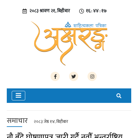
२०८३ श्रावण २१, बिहीबार
१६ : ४४ : १८
समाचार
२०८३ जेष्ठ १४, बिहीबार
नौ बुँदे घोषणापत्र जारी गर्दै नवौँ अन्तर्राष्ट्रिय