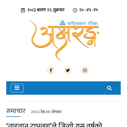
२०८३ श्रावण २२, शुक्रबार
२० : ४५ : १५
समाचार
२०८३ जेष्ठ ११, सोमबार
‘ताइवान ट्राभलग’ले जित्यो यस वर्षको