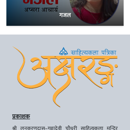
गजल
प्रकाशक
श्री लूनकरणदास–गङ्गादेवी चौधरी साहित्यकला मन्दिर