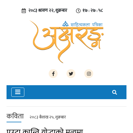
२०८३ श्रावण २२, शुक्रबार
१७ : २७ : ५९
कविता
२०८३ बैशाख २५, शुक्रबार
एउटा क्रान्ति योद्धाको मृत्युमा