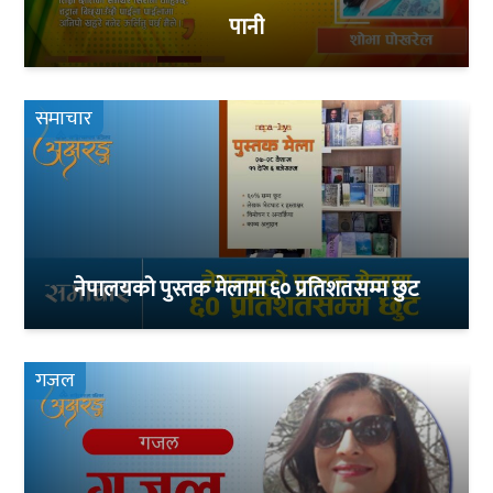
पानी
समाचार
नेपालयको पुस्तक मेलामा ६० प्रतिशतसम्म छुट
गजल