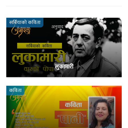
सर्बियाको कविता
लुकामारी
कविता