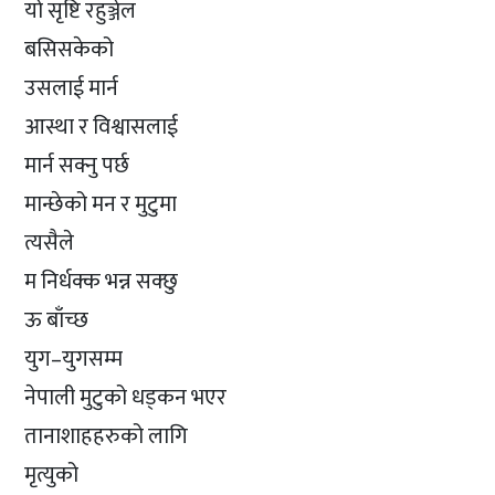
यो सृष्टि रहुञ्जेल
बसिसकेको
उसलाई मार्न
आस्था र विश्वासलाई
मार्न सक्नु पर्छ
मान्छेको मन र मुटुमा
त्यसैले
म निर्धक्क भन्न सक्छु
ऊ बाँच्छ
युग–युगसम्म
नेपाली मुटुको धड्कन भएर
तानाशाहहरुको लागि
मृत्युको