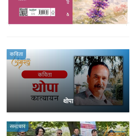
कविता
थोपा
समाचार