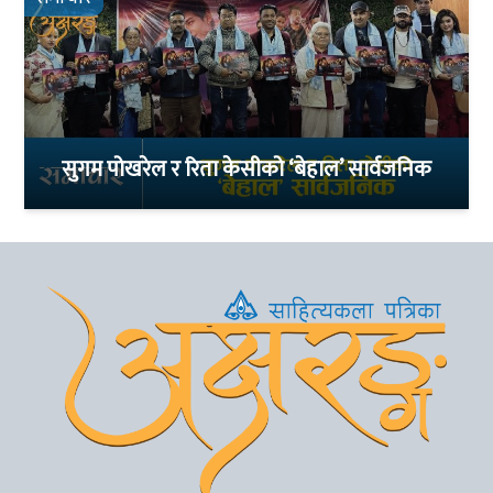
सुगम पोखरेल र रिता केसीको ‘बेहाल’ सार्वजनिक