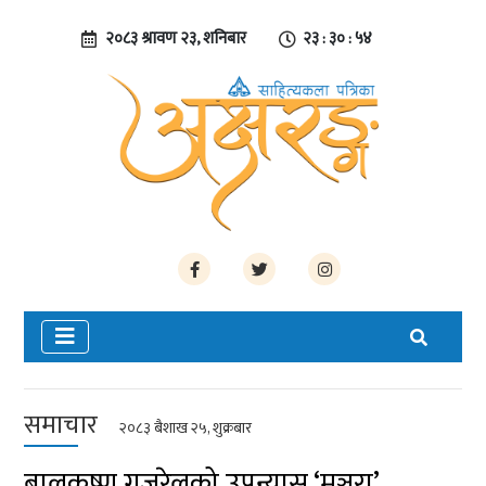
२०८३ श्रावण २३, शनिबार
२३ : ३० : ५४
समाचार
२०८३ बैशाख २५, शुक्रबार
बालकृष्ण गजुरेलको उपन्यास ‘मञ्जरा’