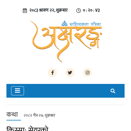
२०८३ श्रावण २२, शुक्रबार
० : २० : ४४
कथा
२०८२ चैत्र २७, शुक्रबार
किस्सा: सेयरको