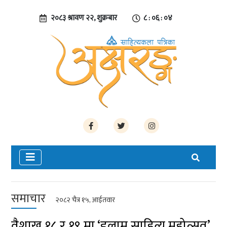
२०८३ श्रावण २२, शुक्रबार
८ : ०६ : ०५
समाचार
२०८२ चैत्र १५, आईतवार
वैशाख १८ र १९ मा ‘इलाम साहित्य महोत्सव’