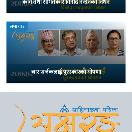
कवि तथा संगितकार विनोद नन्दनको निधन
समाचार
चार सर्जकलाई पुरस्कारको घोषणा