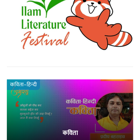
कविता–हिन्दी
कविता