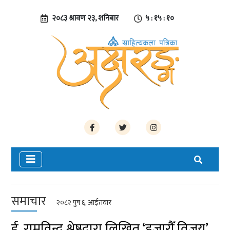
२०८३ श्रावण २३, शनिबार
५ : १५ : ११
समाचार
२०८२ पुष ६, आईतवार
ई. रामविन्दु श्रेष्ठद्वारा लिखित ‘हजारौँ विजय’