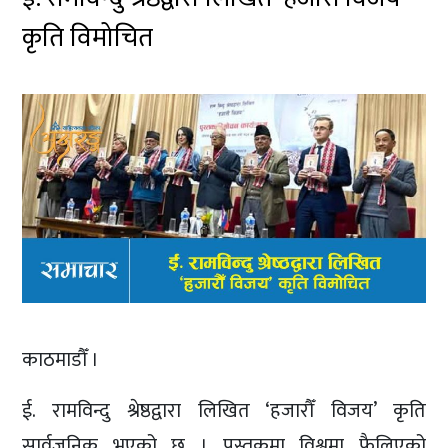
कृति विमोचित
काठमाडौँ ।
ई. रामविन्दु श्रेष्ठद्वारा लिखित ‘हजारौँ विजय’ कृति
सार्वजनिक भएको छ । पुस्तकमा विश्वमा फैलिएको