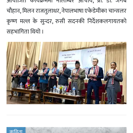
आयोजित कार्यक्रममा नीलाम्बर आचार्य, प्रा. डा. जंगब
चौहान, मिलन राजतुलाधर, नेपालभाषा एकेडेमीका चान्सलर
कृष्ण मल्ल के सुन्दर, रुसी सदनकी निर्देशकलगायतको
सहभागिता थियो ।
कविता