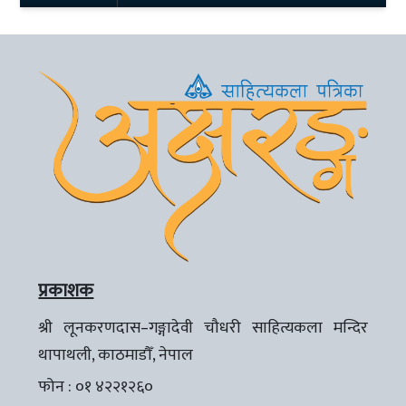
प्रकाशक
श्री लूनकरणदास–गङ्गादेवी चौधरी साहित्यकला मन्दिर
थापाथली, काठमाडौँ, नेपाल
फोन : ०१ ४२२१२६०