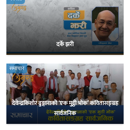
दर्के झरी
समाचार
देवेन्द्रकिशोर ढुङ्गानाको ‘एक मुट्ठी भोक’ कवितासङ्ग्रह
सार्वजनिक