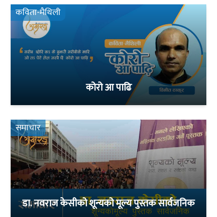
कविता-मैथिली
कोरो आ पाढि
समाचार
डा. नवराज केसीको शून्यको मूल्य पुस्तक सार्वजनिक