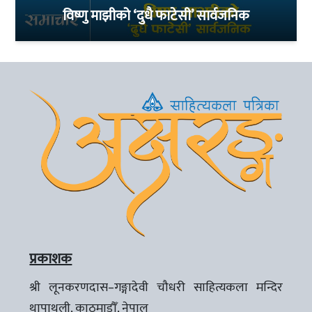
विष्णु माझीको ‘दुधै फाटेसी’ सार्वजनिक
प्रकाशक
श्री लूनकरणदास–गङ्गादेवी चौधरी साहित्यकला मन्दिर
थापाथली, काठमाडौँ, नेपाल