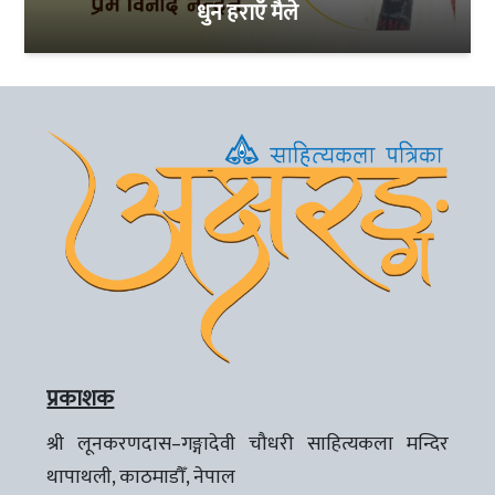
धुन हराएँ मैले
प्रकाशक
श्री लूनकरणदास–गङ्गादेवी चौधरी साहित्यकला मन्दिर
थापाथली, काठमाडौँ, नेपाल