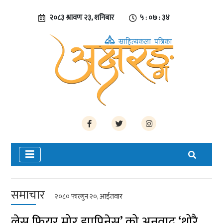
२०८३ श्रावण २३, शनिबार
५ : ०७ : ३५
समाचार
२०८० फाल्गुन २०, आईतवार
लेस फियर मोर ह्यापिनेस’ को अनुवाद ‘थोरै