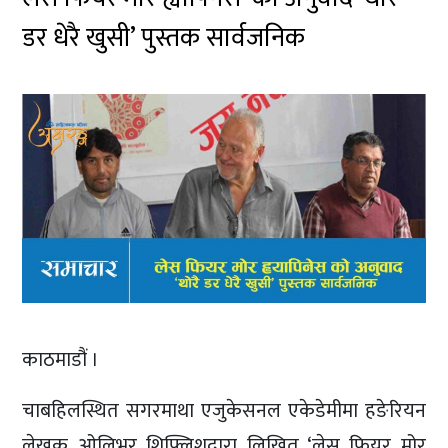
डर धेरै खुसी’ पुस्तक सार्वजनिक
काठमाडौं ।
चाबहिलस्थित सगरमाथा एजुकेसनल एकेडेमीमा हङेरियन
लेखक ओलिभर शिफ्लिशद्वारा लिखित ‘लेस फियर मोर