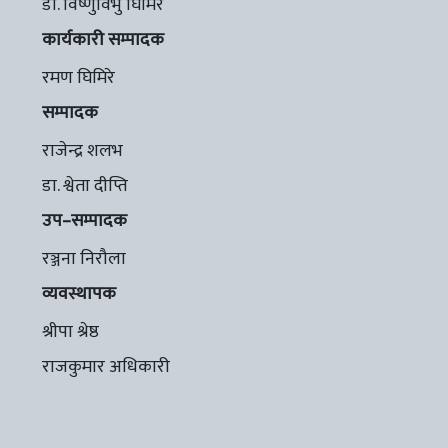
डा. विष्णुविभु घिमिरे
कार्यकारी सम्पादक
रमण घिमिरे
सम्पादक
राजेन्द्र शलभ
डा. श्वेता दीप्ति
उप–सम्पादक
रञ्जना निरौला
व्यवस्थापक
श्रीपा श्रेष्ठ
राजकुमार अधिकारी