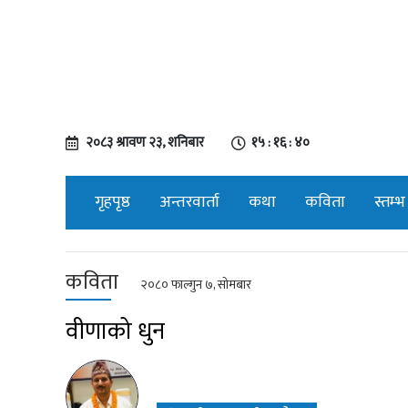
२०८३ श्रावण २३, शनिबार
१५ : १६ : ४१
गृहपृष्ठ
अन्तरवार्ता
कथा
कविता
स्तम्भ
कविता
२०८० फाल्गुन ७, सोमबार
वीणाको धुन