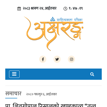
२०८३ श्रावण २४, आईतवार
९ : ४७ : २०
समाचार
२०८० फाल्गुन ६, आईतवार
प्रा. शिवगोपाल रिसालको खण्डकाव्य “तत्व