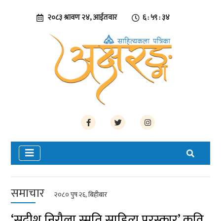
२०८३ श्रावण २४, आईतवार
६ : ५९ : ३४
समाचार
२०८० पुष २६, बिहीबार
‘सुदीश निरौला स्मृति साहित्य पुरस्कार’ कवि