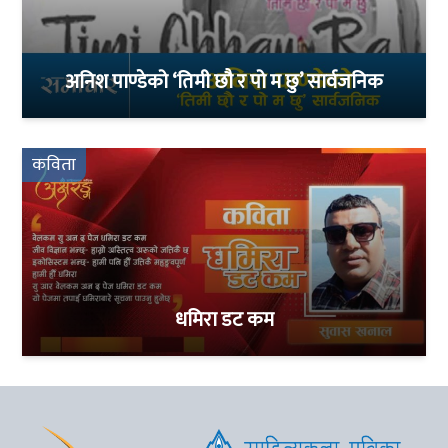
अनिश पाण्डेको ‘तिमी छौ र पो म छु’ सार्वजनिक
कविता
धमिरा डट कम