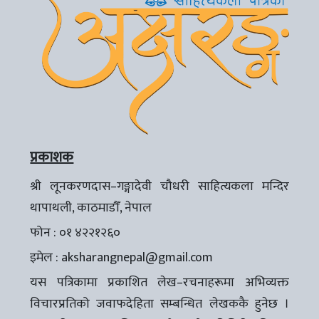
प्रकाशक
श्री लूनकरणदास–गङ्गादेवी चौधरी साहित्यकला मन्दिर
थापाथली, काठमाडौँ, नेपाल
फोन : ०१ ४२२१२६०
इमेल :
aksharangnepal@gmail.com
यस पत्रिकामा प्रकाशित लेख–रचनाहरूमा अभिव्यक्त
विचारप्रतिको जवाफदेहिता सम्बन्धित लेखककै हुनेछ ।