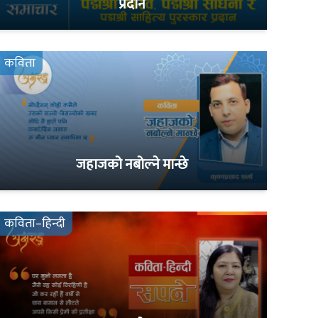
प्रदान
कविता
जहाजको नबोल्ने मान्छे
कविता–हिन्दी