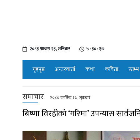
२०८३ श्रावण २३, शनिबार
५ : ३० : १८
गृहपृष्ठ
अन्तरवार्ता
कथा
कविता
स्तम्भ
समाचार
२०८० कार्तिक १७, शुक्रबार
बिष्णा विरहीको ‘गरिमा’ उपन्यास सार्वज