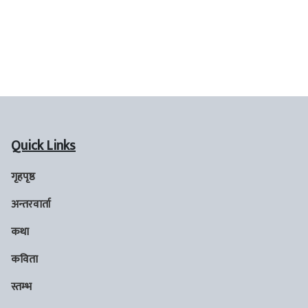
Quick Links
गृहपृष्ठ
अन्तरवार्ता
कथा
कविता
स्तम्भ