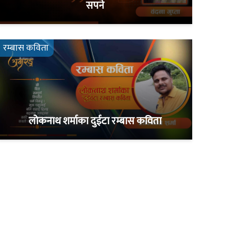
सपने
रम्बास कविता
लोकनाथ शर्माका दुईटा रम्बास कविता