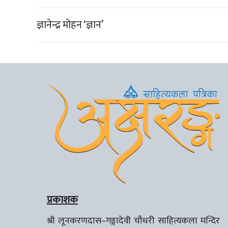
ज्ञानेन्द्र मोहन ‘ज्ञान’
प्रकाशक
श्री लूनकरणदास–गङ्गादेवी चौधरी साहित्यकला मन्दिर