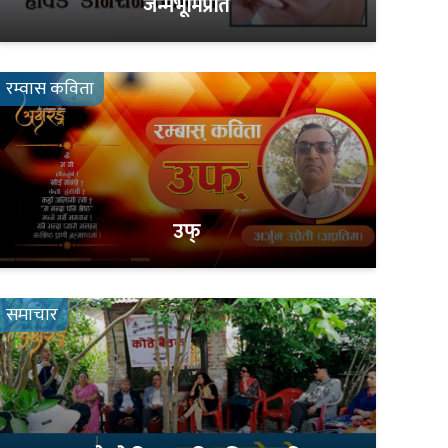
जन्मभूमिप्रति
रम्वास कविता
उफ्
समाचार