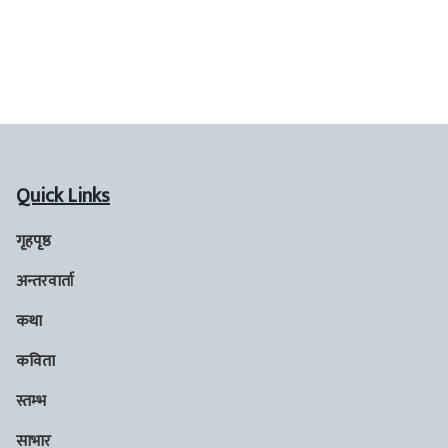
Quick Links
गृहपृष्ठ
अन्तरवार्ता
कथा
कविता
स्तम्भ
साभार