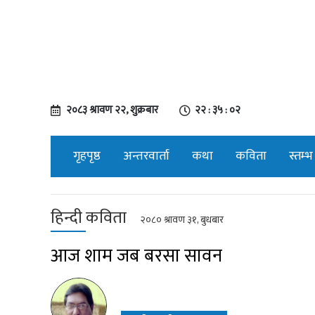
२०८३ श्रावण २२, शुक्रबार
२२ : ३५ : ०३
गृहपृष्ठ
अन्तरवार्ता
कथा
कविता
स्तम्भ
हिन्दी कविता
२०८० श्रावण ३१, बुधबार
आज शाम जब बरसा सावन