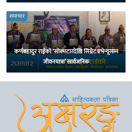
समाचार
कर्णबहादुर राईको ‘सोक्मटारदेखि सिग्नेट एभेन्यूसम्म
जीवनयात्रा’ सार्वजनिक