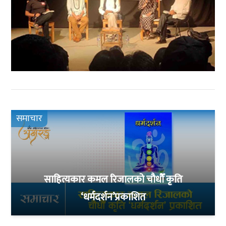
समाचार
साहित्यकार कमल रिजालको चौधौँ कृति
‘धर्मदर्शन’प्रकाशित