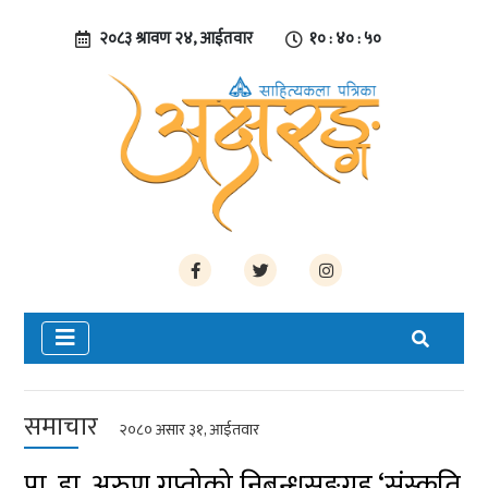
२०८३ श्रावण २४, आईतवार
१० : ४० : ५१
समाचार
२०८० असार ३१, आईतवार
प्रा. डा. अरुण गुप्तोको निबन्धसङ्ग्रह ‘संस्कृति