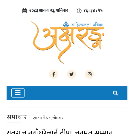
२०८३ श्रावण २३, शनिबार
१६ : ३४ : ५५
समाचार
२०८० जेष्ठ ८, सोमबार
युवराज नयाँघरेलाई दीपा जनमत सम्मान