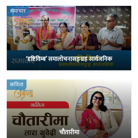
समाचार
‘दृष्टिविम्ब’ समालोचनासङ्ग्रह सार्वजनिक
कविता
चौतारीमा