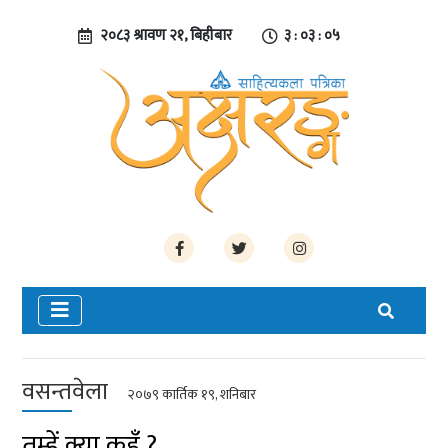
२०८३ श्रावण २१, बिहीबार
३ : ०३ : ०६
वसन्तवेला
२०७९ कार्तिक १९, शनिबार
तुम्हें क्या कहूँ ?