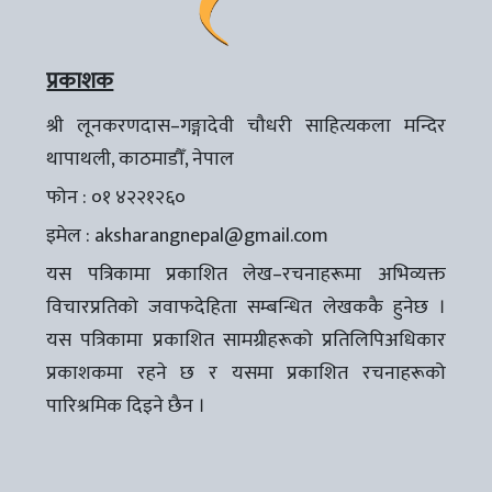
प्रकाशक
श्री लूनकरणदास–गङ्गादेवी चौधरी साहित्यकला मन्दिर
थापाथली, काठमाडौँ, नेपाल
फोन : ०१ ४२२१२६०
इमेल :
aksharangnepal@gmail.com
यस पत्रिकामा प्रकाशित लेख–रचनाहरूमा अभिव्यक्त
विचारप्रतिको जवाफदेहिता सम्बन्धित लेखककै हुनेछ ।
यस पत्रिकामा प्रकाशित सामग्रीहरूको प्रतिलिपिअधिकार
प्रकाशकमा रहने छ र यसमा प्रकाशित रचनाहरूको
पारिश्रमिक दिइने छैन ।