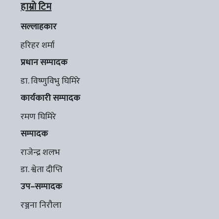
हाम्रो टिम
सल्लाहकार
हरिहर शर्मा
प्रधान सम्पादक
डा. विष्णुविभु घिमिरे
कार्यकारी सम्पादक
रमण घिमिरे
सम्पादक
राजेन्द्र शलभ
डा. श्वेता दीप्ति
उप–सम्पादक
रञ्जना निरौला