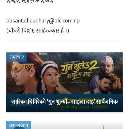
साभार: चाहतों के साये मेंं
basant.chaudhary@blc.com.np
(चौधरी विशिष्ट साहित्यकार हैं ।)
समाचार
सारिका घिमिरेको ‘गुन भुल्यौ– साइला दाइ’ सार्वजनिक
वसन्तवेला