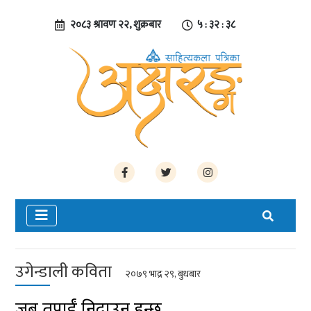
२०८३ श्रावण २२, शुक्रबार
५ : ३२ : ३९
उगेन्डाली कविता
२०७९ भाद्र २९, बुधबार
जब तपाईं निदाउनु हुन्छ