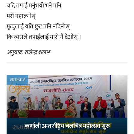
यदि तपाईं मर्नुभयो भने पनि
मरी नहाल्नोस्
मृत्युलाई यति छुट पनि नदिनोस्
कि त्यसले तपाईंलाई मारी नै देओस् ।
अनुवाद: राजेन्द्र शलभ
समाचार
कर्णाली अन्तर्राष्ट्रिय चलचित्र महोत्सव सुरु