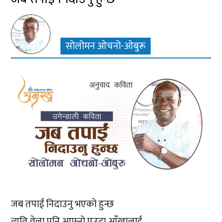
सोलोमन ओचनो-ओबुरू
जब तपाईं निदाउनु भएको हुन्छ
त्यति वेला पनि आफ्नो एउटा आँखालाई