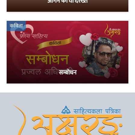
आँगन का वो दरख्त
कविता
सम्बोधन