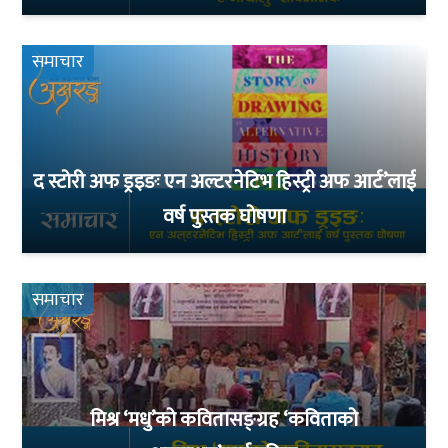
समाचार
द स्टोरी अफ ड्रइङः एन अल्टरनेटिभ हिस्ट्री अफ आर्ट’लाई
वर्ष पुस्तक घोषणा
समाचार
मिश्र ‘मधु’को कवितासङ्ग्रह ‘कविताको