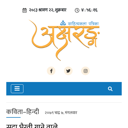
२०८३ श्रावण २२, शुक्रबार
४ : ५६ : १७
कविता–हिन्दी
२०७९ भाद्र ७, मंगलवार
सदा भैरवी गाने वाले