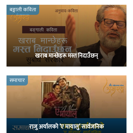
बङ्गाली कविता
खराब मान्छेहरू मस्त निदाउँछन्
समाचार
राजु अर्यालको ’ए मायालु’ सार्वजनिक