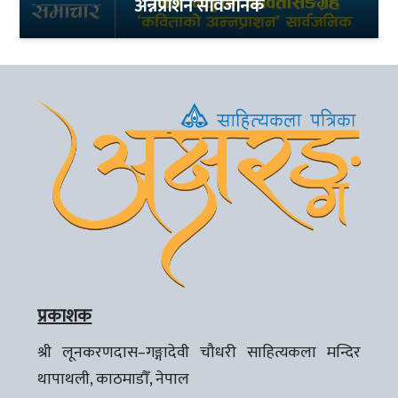
अन्नप्राशन’सार्वजनिक
प्रकाशक
श्री लूनकरणदास–गङ्गादेवी चौधरी साहित्यकला मन्दिर
थापाथली, काठमाडौँ, नेपाल