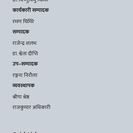
डा. विष्णुविभु घिमिरे
कार्यकारी सम्पादक
रमण घिमिरे
सम्पादक
राजेन्द्र शलभ
डा. श्वेता दीप्ति
उप–सम्पादक
रञ्जना निरौला
व्यवस्थापक
श्रीपा श्रेष्ठ
राजकुमार अधिकारी