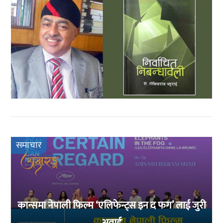
समाचार
कान्समा नेपाली फिल्म ‘एलिफेन्ट्स इन द फग’ लाई जुरी
अवार्ड