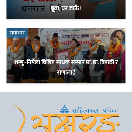
बूढा, घर जाऊँ !
समाचार
शम्भु–निर्मला विशिष्ट साधक सम्मान प्रा. डा. त्रिपाठी र
राणालाई