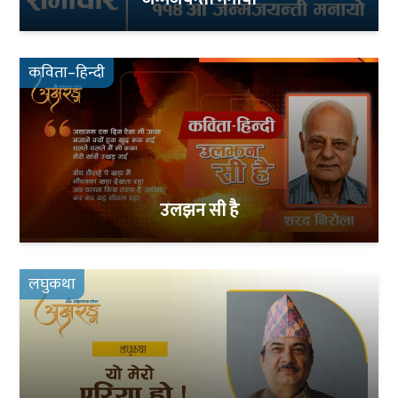
कविता–हिन्दी
उलझन सी है
लघुकथा