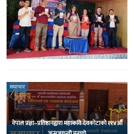
समाचार
नेपाल प्रज्ञा–प्रतिष्ठानद्वारा महाकवि देवकोटाको ११४औँ
जन्मजयन्ती मनायो