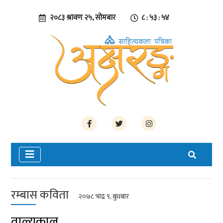
२०८३ श्रावण २५, सोमबार
८ : ५३ : ५५
रम्बास कविता
२०७८ भाद्र ९, बुधबार
वाल्यकाल