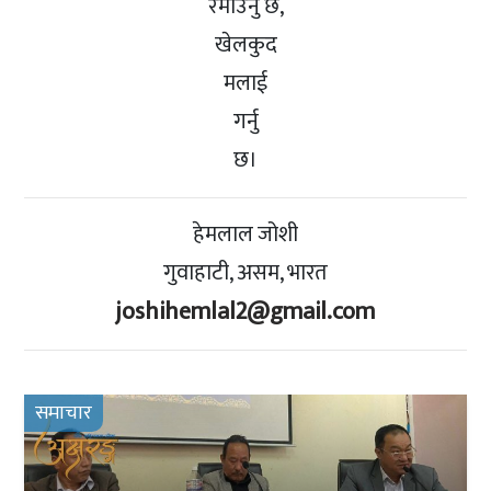
रमाउनु छ,
खेलकुद
मलाई
गर्नु
छ।
हेमलाल जोशी
गुवाहाटी, असम, भारत
joshihemlal2@gmail.com
समाचार