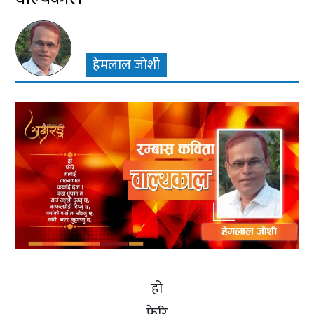
हेमलाल जोशी
हो
फेरि