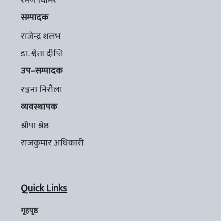
रमण घिमिरे
सम्पादक
राजेन्द्र शलभ
डा. श्वेता दीप्ति
उप–सम्पादक
रञ्जना निरौला
व्यवस्थापक
श्रीपा श्रेष्ठ
राजकुमार अधिकारी
Quick Links
गृहपृष्ठ