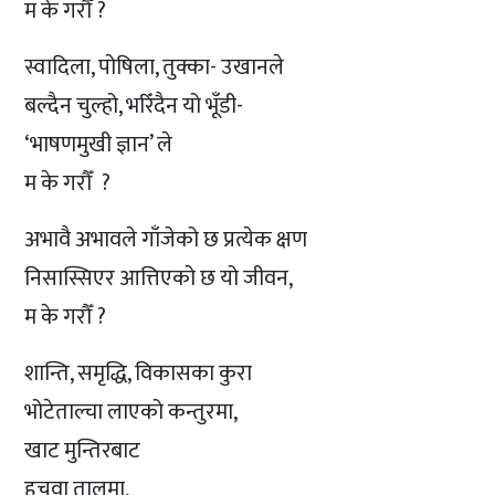
म के गरौँ ?
स्वादिला, पोषिला, तुक्का- उखानले
बल्दैन चुल्हो, भरिँदैन यो भूँडी-
‘भाषणमुखी ज्ञान’ ले
म के गरौँ ?
अभावै अभावले गाँजेको छ प्रत्येक क्षण
निसास्सिएर आत्तिएको छ यो जीवन,
म के गरौँ ?
शान्ति, समृद्धि, विकासका कुरा
भोटेताल्चा लाएको कन्तुरमा,
खाट मुन्तिरबाट
हचुवा तालमा,