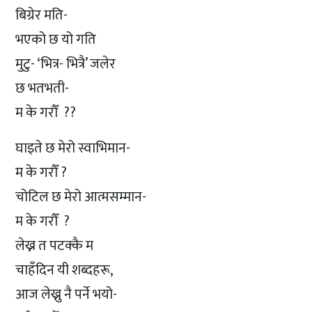
बिग्रेर मति-
भएको छ यो गति
मुटु- ‘भित्र- भित्रै’ जलेर
छ भतभती-
म के गरौँ ??
घाइते छ मेरो स्वाभिमान-
म के गरौँ ?
चोटिल छ मेरो आत्मसम्मान-
म के गरौँ ?
लेख्न त पटक्कै म
चाहँदिन यी शब्दहरू,
आज लेख्नु नै पर्ने भयो-