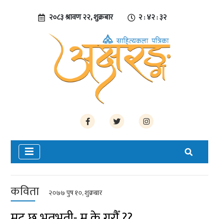
२०८३ श्रावण २२, शुक्रबार
२ : ४२ : ३३
कविता
२०७७ पुष १०, शुक्रबार
मुटु छ भतभती- म के गरौँ ??