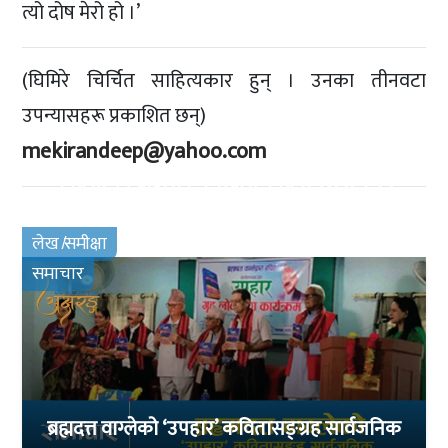
त्यो दोष मेरो हो ।’
(घिमिरे चिर्चित साहित्यकार हुन् । उनका तीनवटा
उपन्यासहरू प्रकाशित छन्)
mekirandeep@yahoo.com
कवि मिलन बोहोराकृत रम्बास कविता: छोटो कैरन
लेख ̸समीक्षा
समाचार
ब्रह्मदत्त वाग्लेको ‘उपहार’ कवितासङ्ग्रह सार्वजनिक