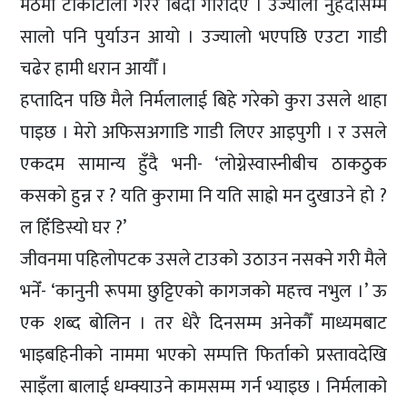
मठमा टीकाटालो गरेर बिदा गरिदिए । उज्यालो नुहँदासम्म
सालो पनि पुर्याउन आयो । उज्यालो भएपछि एउटा गाडी
चढेर हामी धरान आयौँ ।
हप्तादिन पछि मैले निर्मलालाई बिहे गरेको कुरा उसले थाहा
पाइछ । मेरो अफिसअगाडि गाडी लिएर आइपुगी । र उसले
एकदम सामान्य हुँदै भनी- ‘लोग्नेस्वास्नीबीच ठाकठुक
कसको हुन्न र ? यति कुरामा नि यति साह्रो मन दुखाउने हो ?
ल हिँडिस्यो घर ?’
जीवनमा पहिलोपटक उसले टाउको उठाउन नसक्ने गरी मैले
भनेँ- ‘कानुनी रूपमा छुट्टिएको कागजको महत्त्व नभुल ।’ ऊ
एक शब्द बोलिन । तर धेरै दिनसम्म अनेकौँ माध्यमबाट
भाइबहिनीको नाममा भएको सम्पत्ति फिर्ताको प्रस्तावदेखि
साइँला बालाई धम्क्याउने कामसम्म गर्न भ्याइछ । निर्मलाको