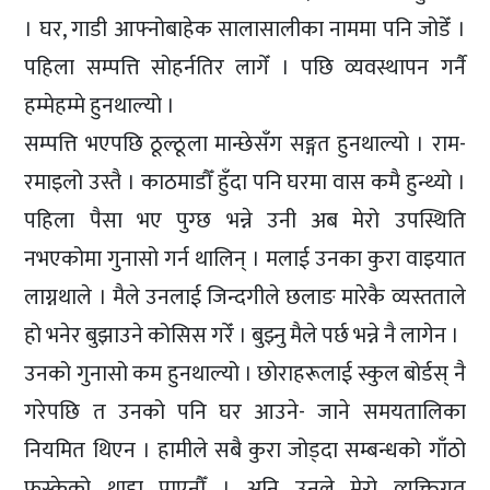
। घर, गाडी आफ्नोबाहेक सालासालीका नाममा पनि जोडेँ ।
पहिला सम्पत्ति सोहर्नतिर लागेँ । पछि व्यवस्थापन गर्नै
हम्मेहम्मे हुनथाल्यो ।
सम्पत्ति भएपछि ठूल्ठूला मान्छेसँग सङ्गत हुनथाल्यो । राम-
रमाइलो उस्तै । काठमाडौँ हुँदा पनि घरमा वास कमै हुन्थ्यो ।
पहिला पैसा भए पुग्छ भन्ने उनी अब मेरो उपस्थिति
नभएकोमा गुनासो गर्न थालिन् । मलाई उनका कुरा वाइयात
लाग्नथाले । मैले उनलाई जिन्दगीले छलाङ मारेकै व्यस्तताले
हो भनेर बुझाउने कोसिस गरेँ । बुझ्नु मैले पर्छ भन्ने नै लागेन ।
उनको गुनासो कम हुनथाल्यो । छोराहरूलाई स्कुल बोर्डस् नै
गरेपछि त उनको पनि घर आउने- जाने समयतालिका
नियमित थिएन । हामीले सबै कुरा जोड्दा सम्बन्धको गाँठो
फुस्केको थाहा पाएनौँ । अनि उनले मेरो व्यक्तिगत