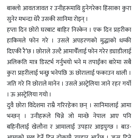
बाक्लो आवतजावत र उनीहरूमाथि हुनेगरेका हिंसाका कुरा
सुनेर मभन्दा धेरै उसकी सानिमा रोइन् ।
हप्ता दिन छोरो घरबाट बाहिर निस्केन । एक दिन प्रहरीका
हाकिमले फोन गरे । उसले अपहरणको मुद्धाको धम्की
दिएकी रै’छ । छोराले उल्टै आमाचैँलाई फोन गरेर ड्याडीलाई
अलिकति मात्र डिस्टर्भ गर्नुभयो भने म तपाईंका बारेमा सबै
कुरा प्रहरीलाई भन्छु भनेपछि ऊ छोरालाई फकाउन थाली ।
जति गरे नि छोराले मानेन । उसले अस्ट्रेलिया जाने रहर गर्यो
। ऊ अस्ट्रेलिया गयो ।
दुवै छोरा विदेशमा राम्रै गरिरहेका छन् । सानिमालाई आमा
भन्छन् । उनीहरूले चिन्ने जो मान्छे नेपाल आए पनि
बहिनीलाई खेलौना र आमालाई उपहार आइपुग्छ । बाउ-
आमाको मुख हेर्ने दिन ढोकामै उपहार आउँछ । जन्म दिने