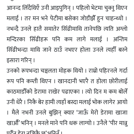
आनन्द लिँदैथिएँ उनी आइपुगिन् । पहिलो भेटमा चुक्नु थिएन
मलाई । तर मन भने पेटीमा बसेका जोडीझैँ हुन चाहन्थ्यो ।
नभन्दै उनले हातै समातेर सिँढीमाथि तानेपछि त्यति अग्लो
मन्दिरका सिँढीहरू पनि कम लागे मलाई । अन्तिम
सिँढीभन्दा माथि जाने ठाउँ नभएर होला उनले त्यहीँ बस्ने
इसारा गरिन् ।
उनको रूपभन्दा चञ्चलता मोहक थियो । राम्रो पहिरनले गर्दा
रूप पनि कम्ती थिएन । खानदानी भएरै त होला छोरीलाई
काठमाडौँको डेरामा राखेर पढाएका । त्यो दिन म कम बोलेँ
उनी धेरै । निकै बेर हामी त्यहाँ बस्दा मलाई भोक लागेर आयो
। मैले नभनी उनले बुझिन् क्यार ‘जाऊँ मेरो डेरामा खाजा
खाऔँ’ भनिन् । मनले माने पनि धक लाग्यो । उनैले ‘पीर मान्नु
पर्दैन डेरा नजिकै छ’ भनिनँ ।