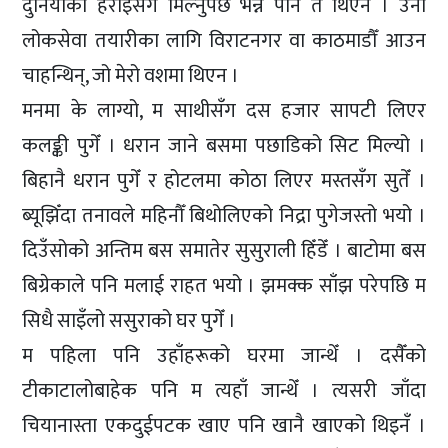
दुनियाँको हेराइसँग मिल्नुपर्छ भन्ने पनि त थिएन । उनी
लोकसेवा तयारीका लागि विराटनगर वा काठमाडौँ आउन
चाहन्थिन्, जो मेरो वशमा थिएन ।
मनमा के लाग्यो, म साथीसँग दस हजार सापटी लिएर
कलङ्की पुगेँ । धरान जाने बसमा पछाडिको सिट मिल्यो ।
बिहानै धरान पुगेँ र होटलमा कोठा लिएर मस्तसँग सुतेँ ।
ब्यूझिँदा तनावले महिनौँ बिथोलिएको निद्रा पुगेजस्तो भयो ।
दिउँसोको अन्तिम बस समातेर सुसुराली हिँडेँ । बाटोमा बस
बिग्रेकाले पनि मलाई राहत भयो । झमक्क साँझ परेपछि म
सिधै साइँलो ससुराको घर पुगेँ ।
म पहिला पनि उहाँहरूको घरमा जान्थेँ । दसैँको
टीकाटालोबाहेक पनि म त्यहाँ जान्थेँ । त्यसरी जाँदा
चियानास्ता एकदुईपटक खाए पनि खानै खाएको थिइनँ ।