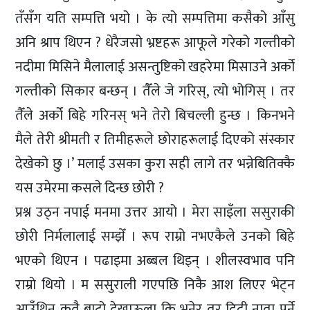
तँसँग यति सम्पत्ति भयो । के त्यो सम्पत्तिमा कसैको आँसु
अनि श्राप थिएन ? धेरैजसो भ्रष्टहरू आफूले गरेको गल्तीको
नदीमा मिसिने मैलालाई असन्तुष्टिको खहरेमा मिसाउने अर्को
गल्तीको सिकार बन्छन् । तैँले जे गरिस्, त्यो भोगिस् । तर
तैँले अर्को बिहे गरिनस् भने तेरो बिचल्ली हुन्छ । किनभने
मैले तेरी श्रीमती र तिमीहरूले छोराहरूलाई दिएको संस्कार
देखेको छु ।’ मलाई उसका कुरा सही लागे तर भन्नेबितिक्कै
यस उमेरमा कसले दिन्छ छोरी ?
प्रश्न उठ्न नपाई मनमा उत्तर आयो । मेरा साइँला ससुराकी
छोरी निर्मलालाई सम्झेँ । रूप राम्रो नभएकैले उनको बिहे
भएको थिएन । पढाइमा अब्बल थिइन् । शीलस्वभाव पनि
राम्रो थियो । म ससुराली गएपछि निकै आश लिएर भेट्न
आउँथिन् कतै बाटो देखाऊला कि भनेर तर दिदी नाता पर्ने