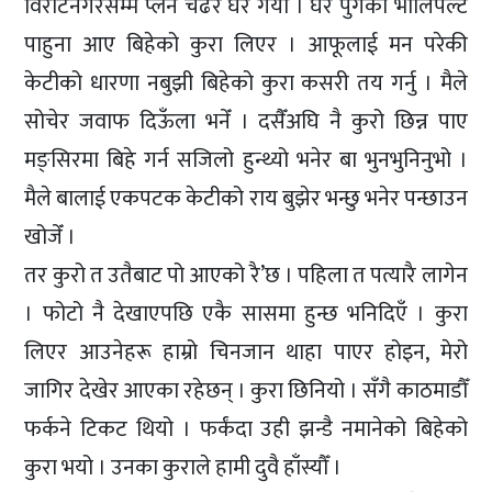
विराटनगरसम्म प्लेन चढेर घर गयौँ । घर पुगेको भोलिपल्ट
पाहुना आए बिहेको कुरा लिएर । आफूलाई मन परेकी
केटीको धारणा नबुझी बिहेको कुरा कसरी तय गर्नु । मैले
सोचेर जवाफ दिऊँला भनेँ । दसैँअघि नै कुरो छिन्न पाए
मङ्सिरमा बिहे गर्न सजिलो हुन्थ्यो भनेर बा भुनभुनिनुभो ।
मैले बालाई एकपटक केटीको राय बुझेर भन्छु भनेर पन्छाउन
खोजेँ ।
तर कुरो त उतैबाट पो आएको रै’छ । पहिला त पत्यारै लागेन
। फोटो नै देखाएपछि एकै सासमा हुन्छ भनिदिएँ । कुरा
लिएर आउनेहरू हाम्रो चिनजान थाहा पाएर होइन, मेरो
जागिर देखेर आएका रहेछन् । कुरा छिनियो । सँगै काठमाडौँ
फर्कने टिकट थियो । फर्कंदा उही झन्डै नमानेको बिहेको
कुरा भयो । उनका कुराले हामी दुवै हाँस्यौँ ।