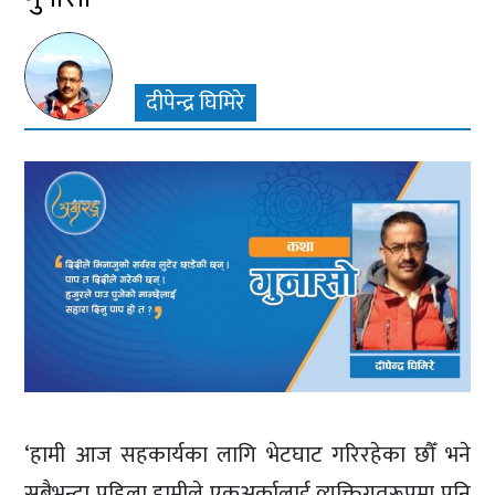
दीपेन्द्र घिमिरे
‘हामी आज सहकार्यका लागि भेटघाट गरिरहेका छौँ भने
सबैभन्दा पहिला हामीले एकअर्कालाई व्यक्तिगतरूपमा पनि