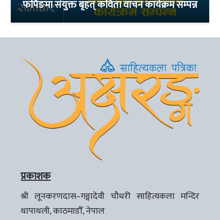
फर्पिङमा संयुक्त बृहत् कविता वाचन कार्यक्रम सम्पन्न
प्रकाशक
श्री लूनकरणदास–गङ्गादेवी चौधरी साहित्यकला मन्दिर
थापाथली, काठमाडौँ, नेपाल