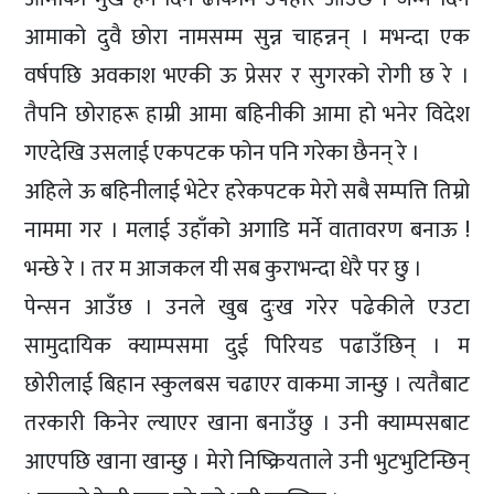
आमाको दुवै छोरा नामसम्म सुन्न चाहन्नन् । मभन्दा एक
वर्षपछि अवकाश भएकी ऊ प्रेसर र सुगरको रोगी छ रे ।
तैपनि छोराहरू हाम्री आमा बहिनीकी आमा हो भनेर विदेश
गएदेखि उसलाई एकपटक फोन पनि गरेका छैनन् रे ।
अहिले ऊ बहिनीलाई भेटेर हरेकपटक मेरो सबै सम्पत्ति तिम्रो
नाममा गर । मलाई उहाँको अगाडि मर्ने वातावरण बनाऊ !
भन्छे रे । तर म आजकल यी सब कुराभन्दा धेरै पर छु ।
पेन्सन आउँछ । उनले खुब दुःख गरेर पढेकीले एउटा
सामुदायिक क्याम्पसमा दुई पिरियड पढाउँछिन् । म
छोरीलाई बिहान स्कुलबस चढाएर वाकमा जान्छु । त्यतैबाट
तरकारी किनेर ल्याएर खाना बनाउँछु । उनी क्याम्पसबाट
आएपछि खाना खान्छु । मेरो निष्क्रियताले उनी भुटभुटिन्छिन्